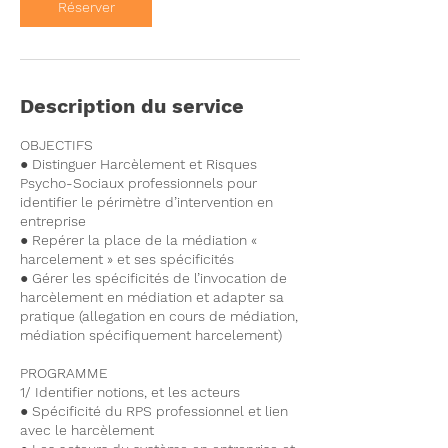
Réserver
e
1
s
e
p
Description du service
t
.
OBJECTIFS
● Distinguer Harcèlement et Risques
Psycho-Sociaux professionnels pour
identifier le périmètre d’intervention en
entreprise
● Repérer la place de la médiation «
harcelement » et ses spécificités
● Gérer les spécificités de l’invocation de
harcèlement en médiation et adapter sa
pratique (allegation en cours de médiation,
médiation spécifiquement harcelement)
PROGRAMME
1/ Identifier notions, et les acteurs
● Spécificité du RPS professionnel et lien
avec le harcèlement