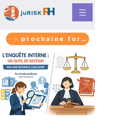
R
H
juRISK
prochaine formation 1-2-3 sept- médiation harcèlement