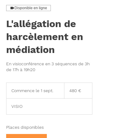
Disponible en ligne
L'allégation de
harcèlement en
médiation
En visioconférence en 3 séquences de 3h
de 17h à 19h20
480
euros
Commence le 1 sept.
C
480 €
o
m
VISIO
m
e
n
c
Places disponibles
e
l