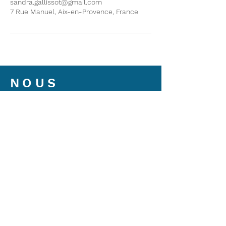
sandra.gallissot@gmail.com
7 Rue Manuel, Aix-en-Provence, France
NOUS
CONTACTER
7 rue manuel,
13100 A
ix en Provence
contact@jurisk-rh.com
04 26 83 31 91
Réservez en ligne
Mentions légales
CGV