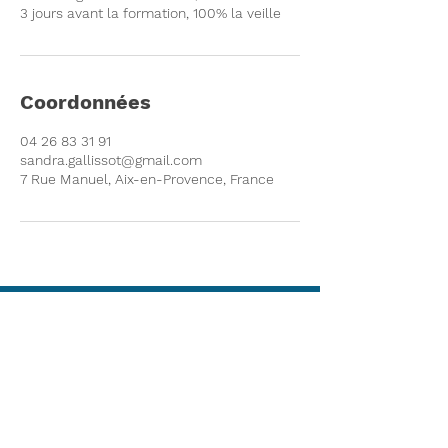
3 jours avant la formation, 100% la veille
Coordonnées
04 26 83 31 91
sandra.gallissot@gmail.com
7 Rue Manuel, Aix-en-Provence, France
NOUS
CONTACTER
7 rue manuel,
13100 A
ix en Provence
contact@jurisk-rh.com
04 26 83 31 91