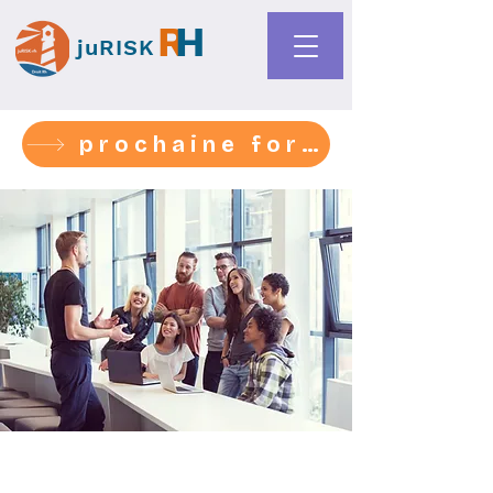
R
H
juRISK
prochaine formation 1-2-3 sept- médiation harcèlement