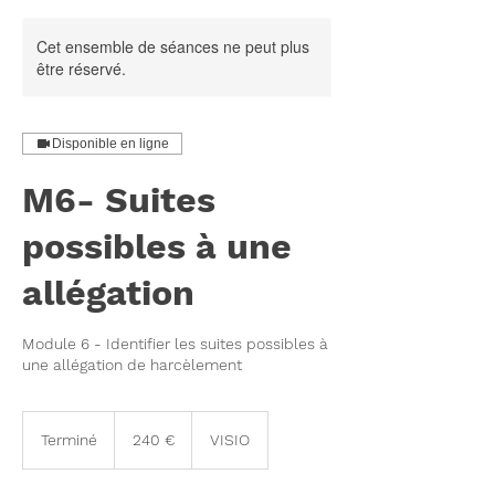
Cet ensemble de séances ne peut plus
être réservé.
Disponible en ligne
M6- Suites
possibles à une
allégation
Module 6 - Identifier les suites possibles à
une allégation de harcèlement
240
euros
Terminé
T
240 €
VISIO
e
r