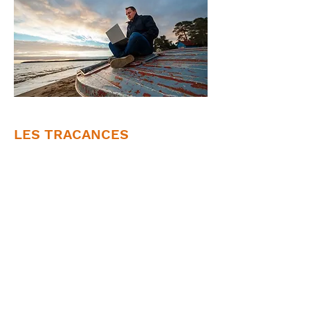
LES TRACANCES
Interview radio classique
Travailler en vacances : Les «
tracances », un phénomène qui
touche 35% des Français - 11
aout 2022
En lire +