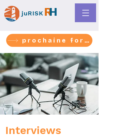
R
H
juRISK
prochaine formation 1-2-3 sept- médiation harcèlement
Interviews