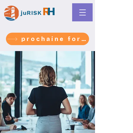
R
H
juRISK
prochaine formation 1-2-3 sept- médiation harcèlement