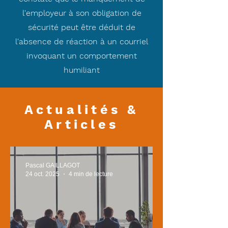
l'employeur à son obligation de
sécurité peut être déduit de
l'absence de réaction à un courriel
invoquant un comportement
humiliant
Actualités &
Articles
Pascal GAILLAGOT
24 oct. 2025
4 min de lecture