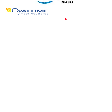
Témoignages
Johan A,
Dirigeant
Le plus de juRISK rh a été la bonne
connaissance de l'environnement
syndical local. J'ai ainsi anticipé les
problèmes de la mise en place d'une
astreinte et de la géolocalisation des