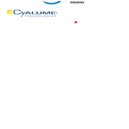
Témoignages
Johan A,
Dirigeant
Le plus de juRISK rh a été la bonne
connaissance de l'environnement
syndical local. J'ai ainsi anticipé les
problèmes de la mise en place d'une
astreinte et de la géolocalisation des