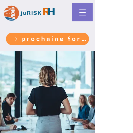
R
H
juRISK
prochaine formation 1-2-3 sept- médiation harcèlement