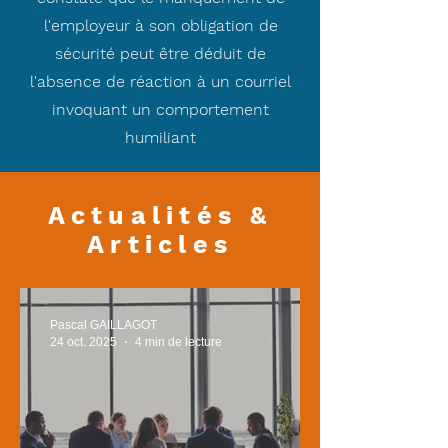
l'employeur à son obligation de
sécurité peut être déduit de
l'absence de réaction à un courriel
invoquant un comportement
humiliant
Actualités &
Articles
Pascal GAILLAGOT
24 oct. 2025
4 min de lecture